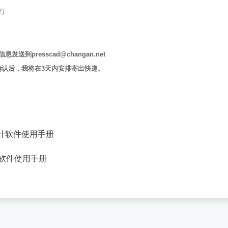
行
到presscad@changan.net
或92，确认后，我将在3天内安排寄出快递。
D设计软件使用手册
割软件使用手册