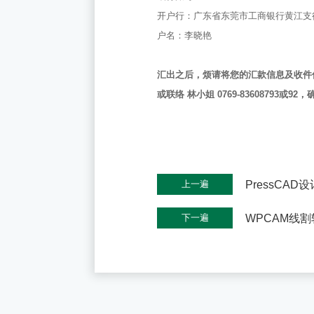
开户行：广东省东莞市工商银行黄江支
户名：李晓艳
汇出之后，烦请将您的汇款信息及收件信息发送
或联络 林小姐 0769-83608793
PressCA
上一遍
WPCAM线
下一遍